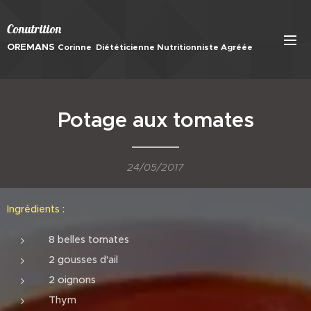
Conutrition
OREMANS
Corinne
Diététicienne Nutritionniste Agréée
Potage aux tomates
24/05/2017
Ingrédients :
8 belles tomates
2 gousses d'ail
2 oignons
Thym